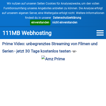
×
Wir nutzen auf unseren Seiten Cookies für Analysezwecke, um den vollen
Funktionsumfang unseres Angebotes anbieten zu können. Die Analyse erfolgt
auf unserem eigenen Server, eine Weitergabe erfolgt nicht. Weitere Informationen
findest du in unserer
Datenschutzerklärung
einverstanden
nicht einverstanden
111MB Webhosting
Prime Video: unbegrenztes Streaming von Filmen und
Serien - jetzt 30 Tage kostenlos testen
-w-