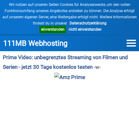
×
Wir nutzen auf unseren Seiten Cookies für Analysezwecke, um den vollen
Funktionsumfang unseres Angebotes anbieten zu können. Die Analyse erfolgt
auf unserem eigenen Server, eine Weitergabe erfolgt nicht. Weitere Informationen
findest du in unserer
Datenschutzerklärung
einverstanden
nicht einverstanden
111MB Webhosting
Prime Video: unbegrenztes Streaming von Filmen und
Serien - jetzt 30 Tage kostenlos testen
-w-