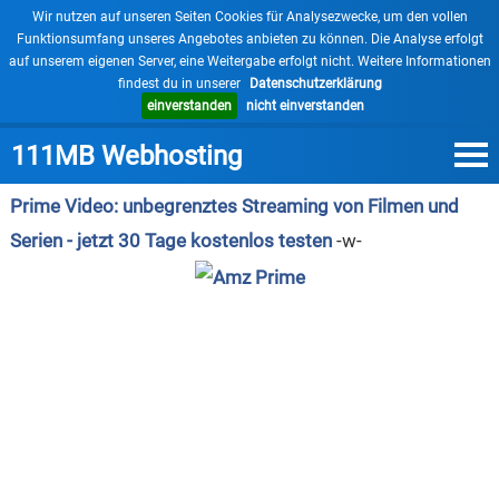
×
Wir nutzen auf unseren Seiten Cookies für Analysezwecke, um den vollen
Funktionsumfang unseres Angebotes anbieten zu können. Die Analyse erfolgt
auf unserem eigenen Server, eine Weitergabe erfolgt nicht. Weitere Informationen
findest du in unserer
Datenschutzerklärung
einverstanden
nicht einverstanden
111MB Webhosting
Prime Video: unbegrenztes Streaming von Filmen und
Serien - jetzt 30 Tage kostenlos testen
-w-