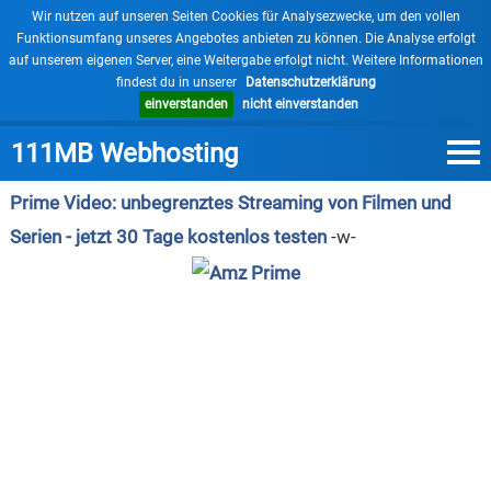
×
Wir nutzen auf unseren Seiten Cookies für Analysezwecke, um den vollen
Funktionsumfang unseres Angebotes anbieten zu können. Die Analyse erfolgt
auf unserem eigenen Server, eine Weitergabe erfolgt nicht. Weitere Informationen
findest du in unserer
Datenschutzerklärung
einverstanden
nicht einverstanden
111MB Webhosting
Prime Video: unbegrenztes Streaming von Filmen und
Serien - jetzt 30 Tage kostenlos testen
-w-