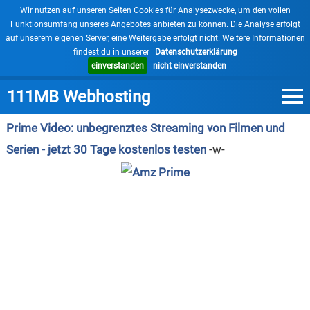
×
Wir nutzen auf unseren Seiten Cookies für Analysezwecke, um den vollen
Funktionsumfang unseres Angebotes anbieten zu können. Die Analyse erfolgt
auf unserem eigenen Server, eine Weitergabe erfolgt nicht. Weitere Informationen
findest du in unserer
Datenschutzerklärung
einverstanden
nicht einverstanden
111MB Webhosting
Prime Video: unbegrenztes Streaming von Filmen und
Serien - jetzt 30 Tage kostenlos testen
-w-