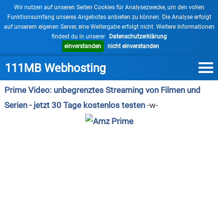
×
Wir nutzen auf unseren Seiten Cookies für Analysezwecke, um den vollen
Funktionsumfang unseres Angebotes anbieten zu können. Die Analyse erfolgt
auf unserem eigenen Server, eine Weitergabe erfolgt nicht. Weitere Informationen
findest du in unserer
Datenschutzerklärung
einverstanden
nicht einverstanden
111MB Webhosting
Prime Video: unbegrenztes Streaming von Filmen und
Serien - jetzt 30 Tage kostenlos testen
-w-