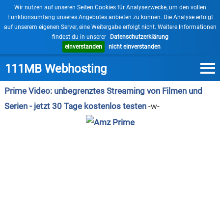
×
Wir nutzen auf unseren Seiten Cookies für Analysezwecke, um den vollen
Funktionsumfang unseres Angebotes anbieten zu können. Die Analyse erfolgt
auf unserem eigenen Server, eine Weitergabe erfolgt nicht. Weitere Informationen
findest du in unserer
Datenschutzerklärung
einverstanden
nicht einverstanden
111MB Webhosting
Prime Video: unbegrenztes Streaming von Filmen und
Serien - jetzt 30 Tage kostenlos testen
-w-