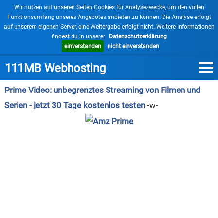
×
Wir nutzen auf unseren Seiten Cookies für Analysezwecke, um den vollen
Funktionsumfang unseres Angebotes anbieten zu können. Die Analyse erfolgt
auf unserem eigenen Server, eine Weitergabe erfolgt nicht. Weitere Informationen
findest du in unserer
Datenschutzerklärung
einverstanden
nicht einverstanden
111MB Webhosting
Prime Video: unbegrenztes Streaming von Filmen und
Serien - jetzt 30 Tage kostenlos testen
-w-